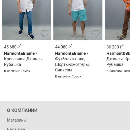
*
*
*
45 680 ₽
44 080 ₽
36 280 ₽
Harmont&Blaine
/
Harmont&Blaine
/
Harmont&Bl
Кроссовки, Джинсы,
Футболка-поло,
Джинсы, Кр
Рубашка
Шорты-джоггеры,
Рубашка
Сникеры
В наличии: Томск
В наличии: Том
В наличии: Томск
О КОМПАНИИ
Магазины
Вакансии