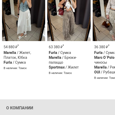
*
*
*
54 880 ₽
63 380 ₽
36 380 ₽
Marella
/ Жилет,
Furla
/ Сумка
Furla
/ Сумк
Платок, Юбка
Marella
/ Брюки-
Marc O`Polo
Furla
/ Сумка
палаццо
чиносы
Sportmax
/ Жилет
Marella
/ Ре
В наличии: Томск
OUI
/ Рубаш
В наличии: Томск
В наличии: Том
О КОМПАНИИ