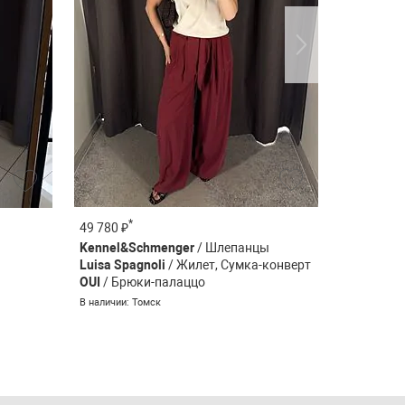
*
*
49 780 ₽
79 280 ₽
Kennel&Schmenger
/ Шлепанцы
Sportmax
Luisa Spagnoli
/ Жилет, Сумка-конверт
Marc Cain
OUI
/ Брюки-палаццо
В наличии: 
В наличии: Томск