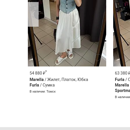
*
54 880 ₽
63 380 
Marella
/ Жилет, Платок, Юбка
Furla
/ 
Furla
/ Сумка
Marella
Sportm
В наличии: Томск
В наличии