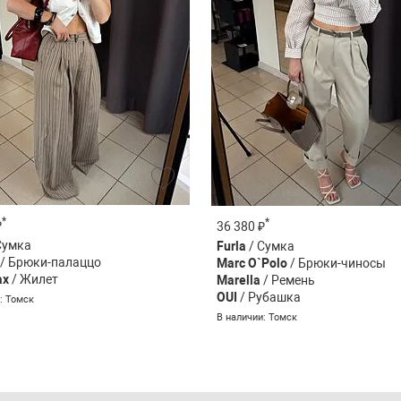
*
*
₽
36 380 ₽
Сумка
Furla
/ Сумка
/ Брюки-палаццо
Marc O`Polo
/ Брюки-чиносы
ax
/ Жилет
Marella
/ Ремень
OUI
/ Рубашка
: Томск
В наличии: Томск