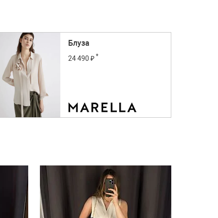
Блуза
*
24 490 ₽