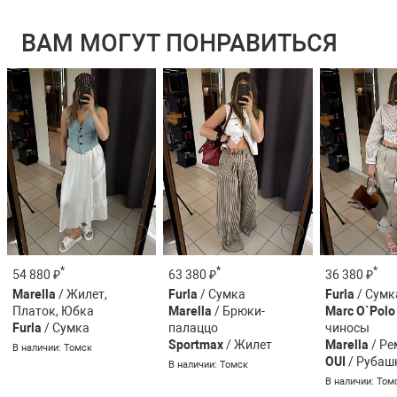
ВАМ МОГУТ ПОНРАВИТЬСЯ
*
*
*
54 880 ₽
63 380 ₽
36 380 ₽
Marella
/ Жилет,
Furla
/ Сумка
Furla
/ Сумк
Платок, Юбка
Marella
/ Брюки-
Marc O`Polo
Furla
/ Сумка
палаццо
чиносы
Sportmax
/ Жилет
Marella
/ Ре
В наличии: Томск
OUI
/ Рубаш
В наличии: Томск
В наличии: Том