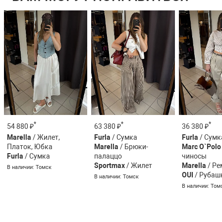
*
*
*
54 880 ₽
63 380 ₽
36 380 ₽
Marella
/ Жилет,
Furla
/ Сумка
Furla
/ Сумк
Платок, Юбка
Marella
/ Брюки-
Marc O`Polo
Furla
/ Сумка
палаццо
чиносы
Sportmax
/ Жилет
Marella
/ Ре
В наличии: Томск
OUI
/ Рубаш
В наличии: Томск
В наличии: Том