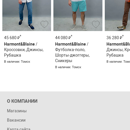
*
*
*
45 680 ₽
44 080 ₽
36 280 ₽
Harmont&Blaine
/
Harmont&Blaine
/
Harmont&Bl
Кроссовки, Джинсы,
Футболка-поло,
Джинсы, Кр
Рубашка
Шорты-джоггеры,
Рубашка
Сникеры
В наличии: Томск
В наличии: Том
В наличии: Томск
О КОМПАНИИ
Магазины
Вакансии
Карта сайта