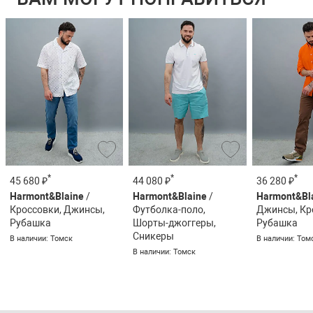
*
*
*
45 680 ₽
44 080 ₽
36 280 ₽
Harmont&Blaine
/
Harmont&Blaine
/
Harmont&Bl
Кроссовки, Джинсы,
Футболка-поло,
Джинсы, Кр
Рубашка
Шорты-джоггеры,
Рубашка
Сникеры
В наличии: Томск
В наличии: Том
В наличии: Томск