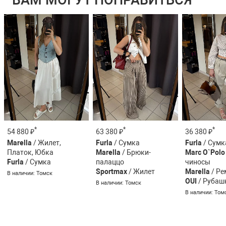
ВАМ МОГУТ ПОНРАВИТЬСЯ
*
*
*
54 880 ₽
63 380 ₽
36 380 ₽
Marella
/ Жилет,
Furla
/ Сумка
Furla
/ Сумк
Платок, Юбка
Marella
/ Брюки-
Marc O`Polo
Furla
/ Сумка
палаццо
чиносы
Sportmax
/ Жилет
Marella
/ Ре
В наличии: Томск
OUI
/ Рубаш
В наличии: Томск
В наличии: Том