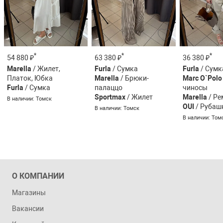
*
*
*
54 880 ₽
63 380 ₽
36 380 ₽
Marella
/ Жилет,
Furla
/ Сумка
Furla
/ Сумк
Платок, Юбка
Marella
/ Брюки-
Marc O`Polo
Furla
/ Сумка
палаццо
чиносы
Sportmax
/ Жилет
Marella
/ Ре
В наличии: Томск
OUI
/ Рубаш
В наличии: Томск
В наличии: Том
О КОМПАНИИ
Магазины
Вакансии