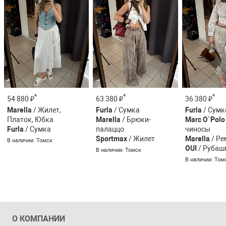
*
*
*
54 880 ₽
63 380 ₽
36 380 ₽
Marella
/ Жилет,
Furla
/ Сумка
Furla
/ Сумк
Платок, Юбка
Marella
/ Брюки-
Marc O`Polo
Furla
/ Сумка
палаццо
чиносы
Sportmax
/ Жилет
Marella
/ Ре
В наличии: Томск
OUI
/ Рубаш
В наличии: Томск
В наличии: Том
О КОМПАНИИ