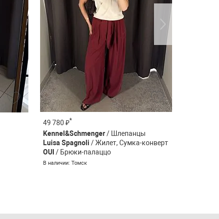
*
*
49 780 ₽
79 280 ₽
Kennel&Schmenger
/ Шлепанцы
Sportmax
Luisa Spagnoli
/ Жилет, Сумка-конверт
Marc Cain
OUI
/ Брюки-палаццо
В наличии: 
В наличии: Томск