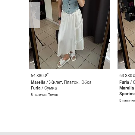
*
54 880 ₽
63 380 
Marella
/ Жилет, Платок, Юбка
Furla
/ 
Furla
/ Сумка
Marella
Sportm
В наличии: Томск
В наличии