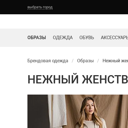
Выберите город:
выбрать город
ТОМСК
НОВОКУЗНЕЦК
КЕМЕРОВО
БАРНАУЛ
ОБРАЗЫ
ОДЕЖДА
ОБУВЬ
АКСЕССУАР
Брендовая одежда
Образы
Нежный жен
НЕЖНЫЙ ЖЕНСТВЕ