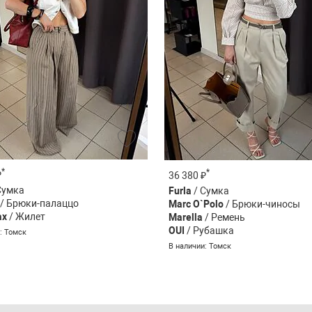
*
*
₽
36 380 ₽
Сумка
Furla
/ Сумка
/ Брюки-палаццо
Marc O`Polo
/ Брюки-чиносы
ax
/ Жилет
Marella
/ Ремень
OUI
/ Рубашка
: Томск
В наличии: Томск