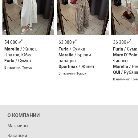
*
*
*
54 880 ₽
63 380 ₽
36 380 ₽
Marella
/ Жилет,
Furla
/ Сумка
Furla
/ Сумк
Платок, Юбка
Marella
/ Брюки-
Marc O`Polo
Furla
/ Сумка
палаццо
чиносы
Sportmax
/ Жилет
Marella
/ Ре
В наличии: Томск
OUI
/ Рубаш
В наличии: Томск
В наличии: Том
О КОМПАНИИ
Магазины
Вакансии