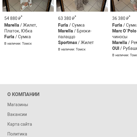
*
*
*
54 880 ₽
63 380 ₽
36 380 ₽
Marella
/ Жилет,
Furla
/ Сумка
Furla
/ Сумк
Платок, Юбка
Marella
/ Брюки-
Marc O`Polo
Furla
/ Сумка
палаццо
чиносы
Sportmax
/ Жилет
Marella
/ Ре
В наличии: Томск
OUI
/ Рубаш
В наличии: Томск
В наличии: Том
О КОМПАНИИ
Магазины
Вакансии
Карта сайта
Политика