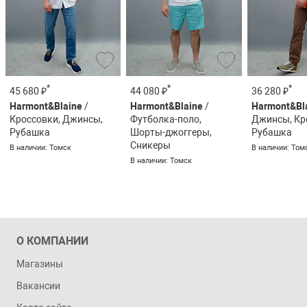
*
*
*
45 680 ₽
44 080 ₽
36 280 ₽
Harmont&Blaine
/
Harmont&Blaine
/
Harmont&Bl
Кроссовки, Джинсы,
Футболка-поло,
Джинсы, Кр
Рубашка
Шорты-джоггеры,
Рубашка
Сникеры
В наличии: Томск
В наличии: Том
В наличии: Томск
О КОМПАНИИ
Магазины
Вакансии