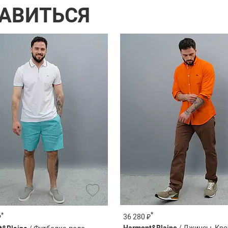
РАВИТЬСЯ
*
*
36 280 ₽
₽
Harmont&Blaine
/ Джинсы, Кро