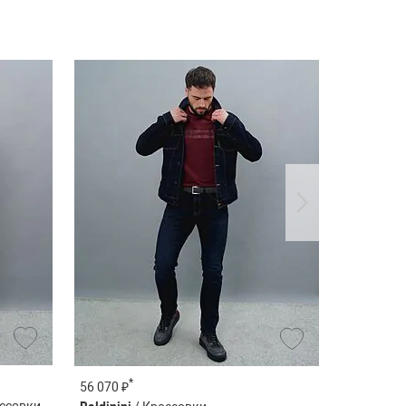
*
56 070 ₽
101 170 ₽
ссовки,