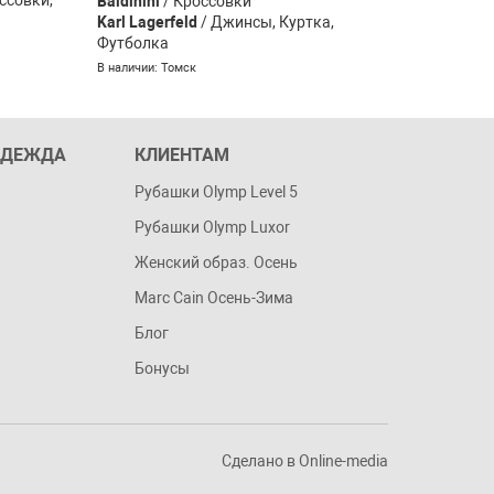
Baldinini
/ Кроссовки
Voile Bla
Karl Lagerfeld
/ Джинсы, Куртка,
Karl Lager
Футболка
Ветровка
В наличии: Томск
В наличии: 
ОДЕЖДА
КЛИЕНТАМ
Рубашки Olymp Level 5
Рубашки Olymp Luxor
Женский образ. Осень
Marc Cain Осень-Зима
Блог
Бонусы
Сделано в
Online-media