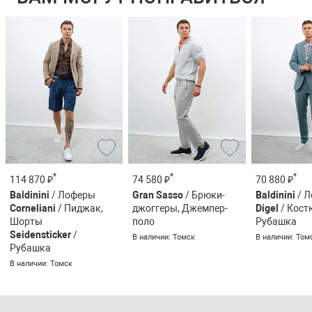
*
*
*
114 870 ₽
74 580 ₽
70 880 ₽
Baldinini
/ Лоферы
Gran Sasso
/ Брюки-
Baldinini
/ 
Corneliani
/ Пиджак,
джоггеры, Джемпер-
Digel
/ Кост
Шорты
поло
Рубашка
Seidensticker
/
В наличии: Томск
В наличии: Том
Рубашка
В наличии: Томск