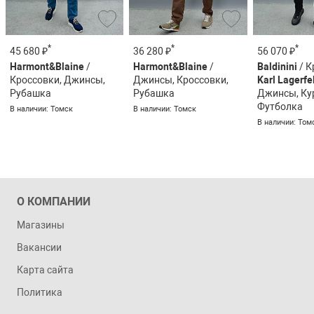
*
*
*
45 680 ₽
36 280 ₽
56 070 ₽
Harmont&Blaine
/
Harmont&Blaine
/
Baldinini
/ К
Кроссовки, Джинсы,
Джинсы, Кроссовки,
Karl Lagerfe
Рубашка
Рубашка
Джинсы, Ку
Футболка
В наличии: Томск
В наличии: Томск
В наличии: Том
О КОМПАНИИ
Магазины
Вакансии
Карта сайта
Политика