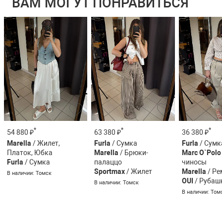
ВАМ МОГУТ ПОНРАВИТЬСЯ
*
*
*
54 880 ₽
63 380 ₽
36 380 ₽
Marella
/ Жилет,
Furla
/ Сумка
Furla
/ Сумк
Платок, Юбка
Marella
/ Брюки-
Marc O`Polo
Furla
/ Сумка
палаццо
чиносы
Sportmax
/ Жилет
Marella
/ Ре
В наличии: Томск
OUI
/ Рубаш
В наличии: Томск
В наличии: Том