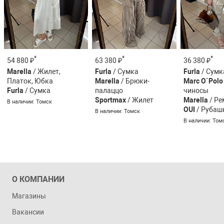
*
*
*
54 880 ₽
63 380 ₽
36 380 ₽
Marella
/ Жилет,
Furla
/ Сумка
Furla
/ Сумк
Платок, Юбка
Marella
/ Брюки-
Marc O`Polo
Furla
/ Сумка
палаццо
чиносы
Sportmax
/ Жилет
Marella
/ Ре
В наличии: Томск
OUI
/ Рубаш
В наличии: Томск
В наличии: Том
О КОМПАНИИ
Магазины
Вакансии