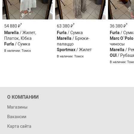
*
*
*
54 880 ₽
63 380 ₽
36 380 ₽
Marella
/ Жилет,
Furla
/ Сумка
Furla
/ Сумк
Платок, Юбка
Marella
/ Брюки-
Marc O`Polo
Furla
/ Сумка
палаццо
чиносы
Sportmax
/ Жилет
Marella
/ Ре
В наличии: Томск
OUI
/ Рубаш
В наличии: Томск
В наличии: Том
О КОМПАНИИ
Магазины
Вакансии
Карта сайта