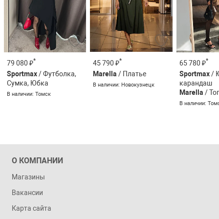
*
*
*
45 790 ₽
79 080 ₽
65 780 ₽
Marella
/ Платье
Sportmax
/ Футболка,
Sportmax
/ 
Сумка, Юбка
карандаш
В наличии: Новокузнецк
Marella
/ То
В наличии: Томск
В наличии: Том
О КОМПАНИИ
Магазины
Вакансии
Карта сайта